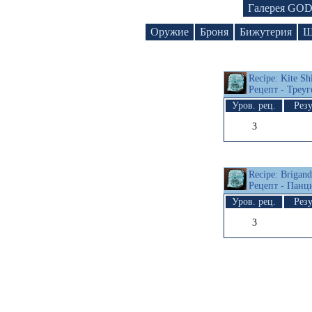
Галерея GO
Оружие
Броня
Бижутерия
Щ
Recipe: Kite Sh
Рецепт - Треу
Уров. рец.
Резу
3
Recipe: Brigand
Рецепт - Пан
Уров. рец.
Резу
3