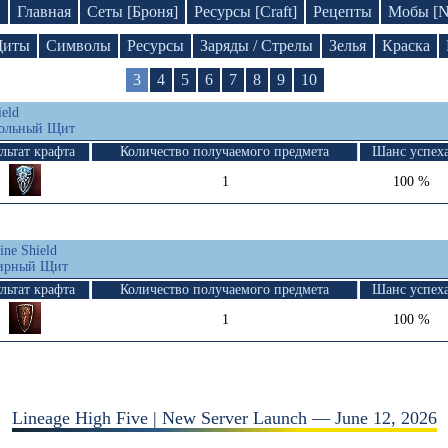
D
Главная
Сеты [Броня]
Ресурсы [Craft]
Рецепты
Мобы [
иты
Символы
Ресурсы
Заряды / Стрелы
Зелья
Краска
3
4
5
6
7
8
9
10
ield
гольный Щит
льтат крафта
Количество получаемого предмета
Шанс успех
1
100 %
ine Shield
цирный Щит
льтат крафта
Количество получаемого предмета
Шанс успех
1
100 %
Lineage High Five | New Server Launch — June 12, 2026