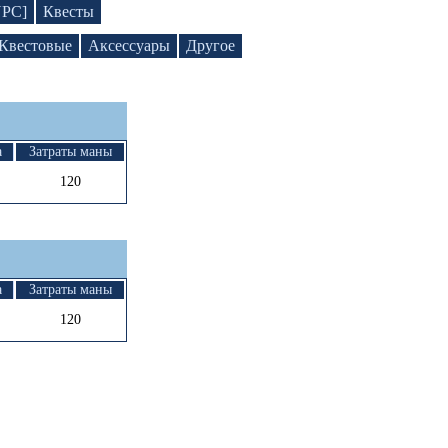
NPC]
Квесты
Квестовые
Аксессуары
Другое
а
Затраты маны
120
а
Затраты маны
120