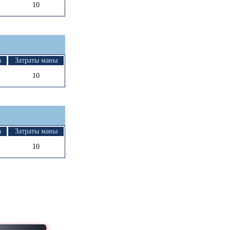
10
а
Затраты маны
10
а
Затраты маны
10