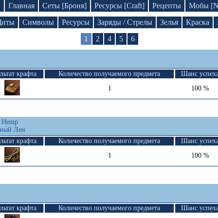
D
Главная
Сеты [Броня]
Ресурсы [Craft]
Рецепты
Мобы [
иты
Символы
Ресурсы
Заряды / Стрелы
Зелья
Краска
1
2
4
5
6
льтат крафта
Количество получаемого предмета
Шанс успех
1
100 %
d Hemp
еный Лен
льтат крафта
Количество получаемого предмета
Шанс успех
1
100 %
льтат крафта
Количество получаемого предмета
Шанс успех