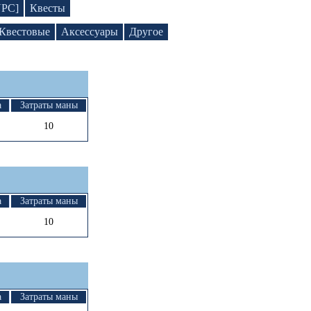
NPC]
Квесты
Квестовые
Аксессуары
Другое
а
Затраты маны
10
а
Затраты маны
10
а
Затраты маны