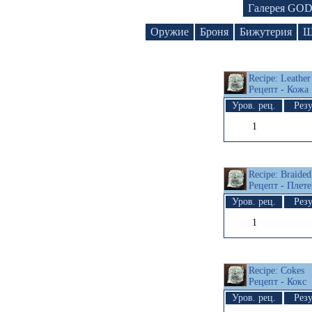
Галерея GO
Оружие
Броня
Бижутерия
Щ
Recipe: Leather
Рецепт - Кожа
Уров. рец.
Резу
1
Recipe: Braide
Рецепт - Плет
Уров. рец.
Резу
1
Recipe: Cokes
Рецепт - Кокс
Уров. рец.
Резу