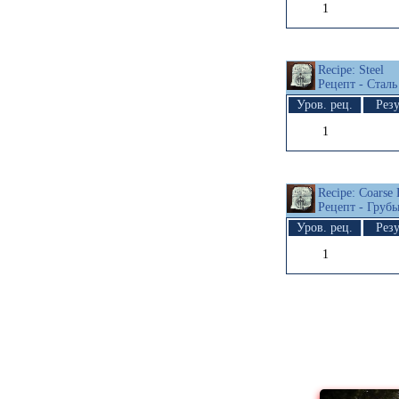
1
Recipe: Steel
Рецепт - Сталь
Уров. рец.
Резу
1
Recipe: Coarse
Рецепт - Груб
Уров. рец.
Резу
1