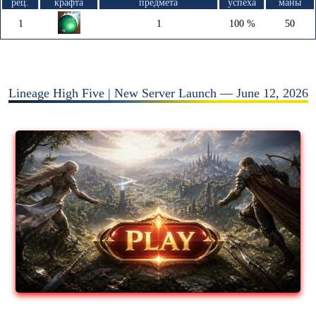
рец.
крафта
предмета
успеха
маны
1
1
100 %
50
Lineage High Five | New Server Launch — June 12, 2026