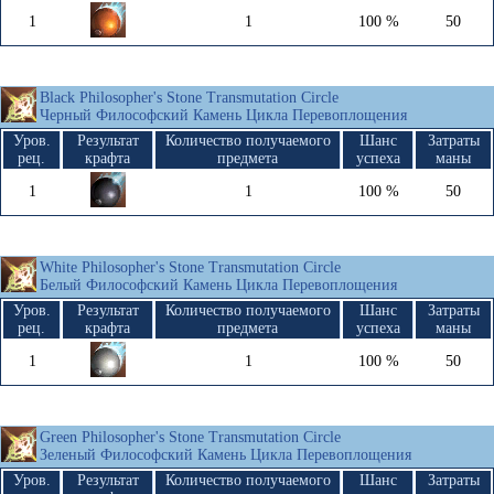
1
1
100 %
50
Black Philosopher's Stone Transmutation Circle
Черный Философский Камень Цикла Перевоплощения
Уров.
Результат
Количество получаемого
Шанс
Затраты
рец.
крафта
предмета
успеха
маны
1
1
100 %
50
White Philosopher's Stone Transmutation Circle
Белый Философский Камень Цикла Перевоплощения
Уров.
Результат
Количество получаемого
Шанс
Затраты
рец.
крафта
предмета
успеха
маны
1
1
100 %
50
Green Philosopher's Stone Transmutation Circle
Зеленый Философский Камень Цикла Перевоплощения
Уров.
Результат
Количество получаемого
Шанс
Затраты