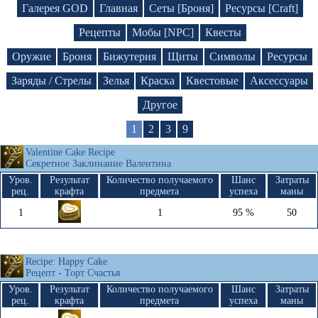
Галерея GOD
Главная
Сеты [Броня]
Ресурсы [Craft]
Рецепты
Мобы [NPC]
Квесты
Оружие
Броня
Бижутерия
Щиты
Символы
Ресурсы
Заряды / Стрелы
Зелья
Краска
Квестовые
Аксессуары
Другое
1
2
3
9
Valentine Cake Recipe
Секретное Заклинание Валентина
Уров.
Результат
Количество получаемого
Шанс
Затраты
рец.
крафта
предмета
успеха
маны
1
1
95 %
50
Recipe: Happy Cake
Рецепт - Торт Счастья
Уров.
Результат
Количество получаемого
Шанс
Затраты
рец.
крафта
предмета
успеха
маны