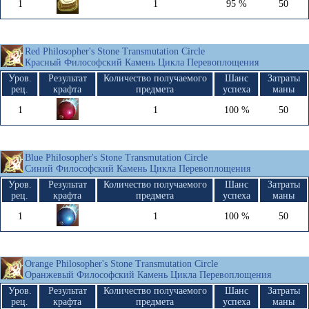
1
1
95 %
50
Red Philosopher's Stone Transmutation Circle
Красный Философский Камень Цикла Перевоплощения
Уров.
Результат
Количество получаемого
Шанс
Затраты
рец.
крафта
предмета
успеха
маны
1
1
100 %
50
Blue Philosopher's Stone Transmutation Circle
Синий Философский Камень Цикла Перевоплощения
Уров.
Результат
Количество получаемого
Шанс
Затраты
рец.
крафта
предмета
успеха
маны
1
1
100 %
50
Orange Philosopher's Stone Transmutation Circle
Оранжевый Философский Камень Цикла Перевоплощения
Уров.
Результат
Количество получаемого
Шанс
Затраты
рец.
крафта
предмета
успеха
маны