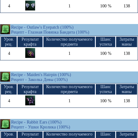
4
1
100 %
138
Recipe - Outlaw's Eyepatch (100%)
Рецепт - Глазная Повязка Бандита (100%)
Уров.
Результат
Количество получаемого
Шанс
Затраты
рец.
крафта
предмета
успеха
маны
4
1
100 %
138
Recipe - Maiden's Hairpin (100%)
Рецепт - Заколка Девы (100%)
Уров.
Результат
Количество получаемого
Шанс
Затраты
рец.
крафта
предмета
успеха
маны
4
1
100 %
138
Recipe - Rabbit Ears (100%)
Рецепт - Ушки Кролика (100%)
Уров.
Результат
Количество получаемого
Шанс
Затраты