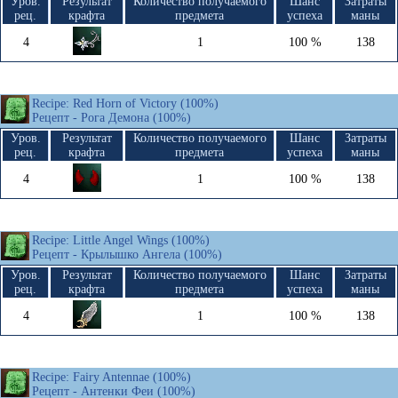
Уров.
Результат
Количество получаемого
Шанс
Затраты
рец.
крафта
предмета
успеха
маны
4
1
100 %
138
Recipe: Red Horn of Victory (100%)
Рецепт - Рога Демона (100%)
Уров.
Результат
Количество получаемого
Шанс
Затраты
рец.
крафта
предмета
успеха
маны
4
1
100 %
138
Recipe: Little Angel Wings (100%)
Рецепт - Крылышко Ангела (100%)
Уров.
Результат
Количество получаемого
Шанс
Затраты
рец.
крафта
предмета
успеха
маны
4
1
100 %
138
Recipe: Fairy Antennae (100%)
Рецепт - Антенки Феи (100%)