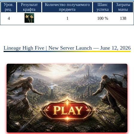
Уров.
Результат
Количество получаемого
Шанс
Затраты
рец.
крафта
предмета
успеха
маны
4
1
100 %
138
Lineage High Five | New Server Launch — June 12, 2026