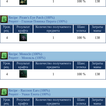
4
1
100 %
138
Recipe: Pirate's Eye Patch (100%)
Рецепт - Глазная Повязка Пирата (100%)
Уров.
Результат
Количество получаемого
Шанс
Затраты
рец.
крафта
предмета
успеха
маны
4
1
100 %
138
Recipe: Monocle (100%)
Рецепт - Монокль (100%)
Уров.
Результат
Количество получаемого
Шанс
Затраты
рец.
крафта
предмета
успеха
маны
4
1
100 %
138
Recipe - Raccoon Ears (100%)
Рецепт - Ушки Енота (100%)
Уров.
Результат
Количество получаемого
Шанс
Затраты
рец.
крафта
предмета
успеха
маны