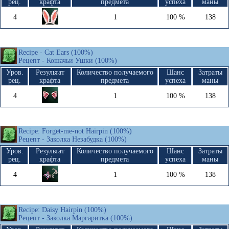
рец.
крафта
предмета
успеха
маны
4
1
100 %
138
Recipe - Cat Ears (100%)
Рецепт - Кошачьи Ушки (100%)
Уров.
Результат
Количество получаемого
Шанс
Затраты
рец.
крафта
предмета
успеха
маны
4
1
100 %
138
Recipe: Forget-me-not Hairpin (100%)
Рецепт - Заколка Незабудка (100%)
Уров.
Результат
Количество получаемого
Шанс
Затраты
рец.
крафта
предмета
успеха
маны
4
1
100 %
138
Recipe: Daisy Hairpin (100%)
Рецепт - Заколка Маргаритка (100%)