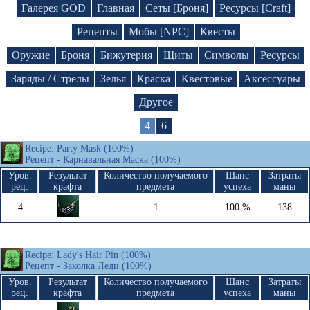
Галерея GOD
Главная
Сеты [Броня]
Ресурсы [Craft]
Рецепты
Мобы [NPC]
Квесты
Оружие
Броня
Бижутерия
Щиты
Символы
Ресурсы
Заряды / Стрелы
Зелья
Краска
Квестовые
Аксессуары
Другое
4
6
Recipe: Party Mask (100%)
Рецепт - Карнавальная Маска (100%)
Уров.
Результат
Количество получаемого
Шанс
Затраты
рец.
крафта
предмета
успеха
маны
4
1
100 %
138
Recipe: Lady's Hair Pin (100%)
Рецепт - Заколка Леди (100%)
Уров.
Результат
Количество получаемого
Шанс
Затраты
рец.
крафта
предмета
успеха
маны