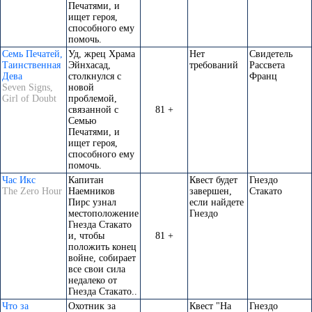
Печатями, и
ищет героя,
способного ему
помочь.
Семь Печатей,
Уд, жрец Храма
Нет
Свидетель
Таинственная
Эйнхасад,
требований
Рассвета
Дева
столкнулся с
Франц
Seven Signs,
новой
Girl of Doubt
проблемой,
связанной с
81 +
Семью
Печатями, и
ищет героя,
способного ему
помочь.
Час Икс
Капитан
Квест будет
Гнездо
The Zero Hour
Наемников
завершен,
Стакато
Пирс узнал
если найдете
местоположение
Гнездо
Гнезда Стакато
и, чтобы
81 +
положить конец
войне, собирает
все свои сила
недалеко от
Гнезда Стакато..
Что за
Охотник за
Квест "На
Гнездо