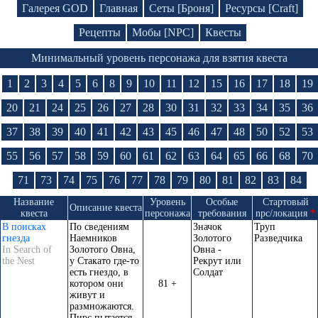
Галерея GOD
Главная
Сеты [Броня]
Ресурсы [Craft]
Рецепты
Мобы [NPC]
Квесты
Минимальный уровень персонажа для взятия квеста
1
2
3
4
5
6
8
9
10
11
12
15
16
17
18
19
20
21
24
25
26
27
28
30
31
32
33
34
35
36
37
38
39
40
41
42
43
45
46
47
48
50
52
53
55
56
57
58
59
60
61
62
63
64
65
66
68
70
71
73
74
75
76
77
78
79
80
81
82
83
84
Название
Уровень
Особые
Стартовый
Описание квеста
квеста
персонажа
требования
npc/локация
*
В поисках
По сведениям
Значок
Труп
гнезда
Наемников
Золотого
Разведчика
In Search of
Золотого Овна,
Овна -
the Nest
у Стакато где-то
Рекрут или
есть гнездо, в
Солдат
котором они
81 +
живут и
размножаются.
Пирс пытается