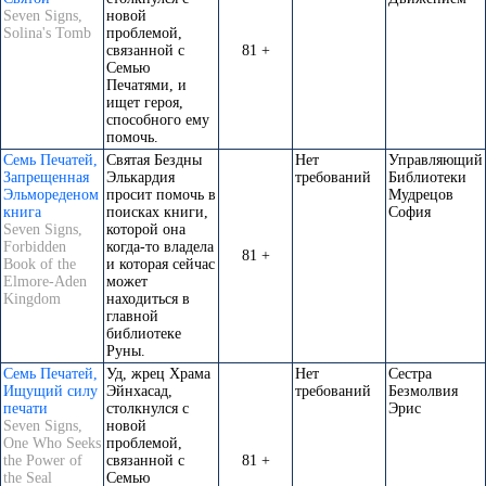
Seven Signs,
новой
Solina's Tomb
проблемой,
связанной с
81 +
Семью
Печатями, и
ищет героя,
способного ему
помочь.
Семь Печатей,
Святая Бездны
Нет
Управляющий
Запрещенная
Элькардия
требований
Библиотеки
Эльмореденом
просит помочь в
Мудрецов
книга
поисках книги,
София
Seven Signs,
которой она
Forbidden
когда-то владела
81 +
Book of the
и которая сейчас
Elmore-Aden
может
Kingdom
находиться в
главной
библиотеке
Руны.
Семь Печатей,
Уд, жрец Храма
Нет
Сестра
Ищущий силу
Эйнхасад,
требований
Безмолвия
печати
столкнулся с
Эрис
Seven Signs,
новой
One Who Seeks
проблемой,
the Power of
связанной с
81 +
the Seal
Семью