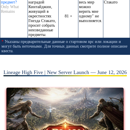
предмет?
наградой
весь мир
Стакато
Only What
Кинтайджин,
можно
Remains
живущий в
верить мне
окрестностях
81 +
одному" не
Гнезда Стакато,
выполняется.
просит собрать
неизведанные
предметы.
*
Указаны предварительные данные о стартовом npc или локации и
могут быть неточными. Для точных данных смотрите полное описание
квеста.
Lineage High Five | New Server Launch — June 12, 2026