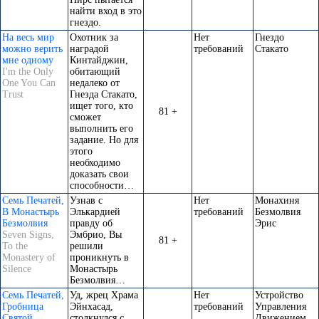
найти вход в это
гнездо.
На весь мир
Охотник за
Нет
Гнездо
можно верить
наградой
требований
Стакато
мне одному
Кинтайджин,
I'm the Only
обитающий
One You Can
недалеко от
Trust
Гнезда Стакато,
ищет того, кто
81 +
сможет
выполнить его
задание. Но для
этого
необходимо
доказать свои
способности…
Семь Печатей,
Узнав с
Нет
Монахиня
В Монастырь
Элькардией
требований
Безмолвия
Безмолвия
правду об
Эрис
Seven Signs,
Эмбрио, Вы
81 +
To the
решили
Monastery of
проникнуть в
Silence
Монастырь
Безмолвия…
Семь Печатей,
Уд, жрец Храма
Нет
Устройство
Гробница
Эйнхасад,
требований
Управления
Святой
столкнулся с
Движением