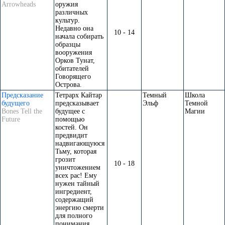
Arrowheads
оружия
различных
культур.
Недавно она
10 - 14
начала собирать
образцы
вооружения
Орков Тунат,
обитателей
Говорящего
Острова.
Предсказание
Тетрарх Кайтар
Темный
Школа
будущего
предсказывает
Эльф
Темной
Bones Tell the
будущее с
Магии
Future
помощью
костей. Он
предвидит
надвигающуюся
Тьму, которая
грозит
10 - 18
уничтожением
всех рас! Ему
нужен тайный
ингредиент,
содержащий
энергию смерти
для полного
понимания