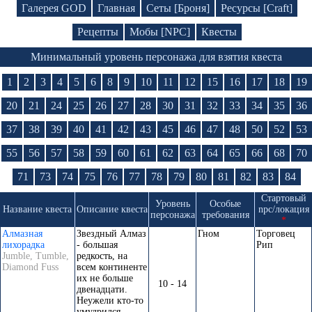
Галерея GOD
Главная
Сеты [Броня]
Ресурсы [Craft]
Рецепты
Мобы [NPC]
Квесты
Минимальный уровень персонажа для взятия квеста
1
2
3
4
5
6
8
9
10
11
12
15
16
17
18
19
20
21
24
25
26
27
28
30
31
32
33
34
35
36
37
38
39
40
41
42
43
45
46
47
48
50
52
53
55
56
57
58
59
60
61
62
63
64
65
66
68
70
71
73
74
75
76
77
78
79
80
81
82
83
84
Стартовый
Уровень
Особые
Название квеста
Описание квеста
npc/локация
персонажа
требования
*
Алмазная
Звездный Алмаз
Гном
Торговец
лихорадка
- большая
Рип
Jumble, Tumble,
редкость, на
Diamond Fuss
всем континенте
их не больше
10 - 14
двенадцати.
Неужели кто-то
умудрился