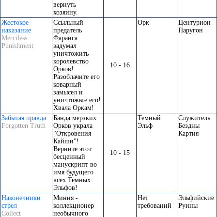
вернуть
хозяину.
Жестокое
Ссыльный
Орк
Центурион
наказание
предатель
Паругон
Merciless
Фаранга
Punishment
задумал
уничтожить
королевство
10 - 16
Орков!
Разоблачите его
коварный
замысел и
уничтожьте его!
Хвала Оркам!
Забытая правда
Банда мерзких
Темный
Служитель
Forgotten Truth
Орков украла
Эльф
Бездны
"Откровения
Картия
Кайши"!
Верните этот
10 - 15
бесценный
манускрипт во
имя будущего
всех Темных
Эльфов!
Наконечники
Миния -
Нет
Эльфийские
стрел
коллекционер
требований
Руины
Collect
необычного