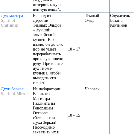
потерять такую
ценную вещь?..
Дух мастера
Кэррод из
Темный
Служитель
Spirit of
Деревни
Эльф
Бездны
Craftsman
Темных Эльфов
Кектинон
– лучший
эльфийский
кузнец. Как
назло, он до сих
пор не умеет
10 - 17
перерабатывать
орихаруконовую
руду. Призовите
дух гнома-
кузнеца, чтобы
выведать его
секрет!
Духи Зеркал
Из лаборатории
Человек
Spirit of Mirrors
Великого
Магистра
Галлинта на
Говорящем
Острове
10 - 15
сбежало три
Духа Зеркал!
Необходимо
захватить их и