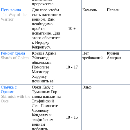
пророчества.
Путь воина
Для того чтобы
Камаэль
Перван
The Way of the
стать настоящим
Warrior
воином, Вам
необходимо
пройти
10 +
испытание. Для
этого обратитесь
к Иерарху
Кекропусу.
Ремонт храма
Крыша Храма
Нет
Кузнец
Shards of Golem
Эйнхасад
требований
Альтран
обвалилась.
Помогите
10 - 17
Магистру
Харрису
починить ее!
Стычка с
Орки Кабу с
Эльф
Орками
Туманных Гор
Skirmish with the
снова напали на
Orcs
Эльфийский
Лес. Помогите
Часовому
Кенделлу и
10 - 15
эльфийским
воинам
победить