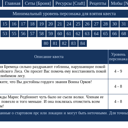
D
Главная
Сеты [Броня]
Ресурсы [Craft]
Рецепты
Мобы [
Минимальный уровень персонажа для взятия квеста
15
16
17
18
19
20
21
24
25
26
27
28
30
31
53
55
56
57
58
59
60
61
62
63
64
65
66
68
80
81
82
83
84
Уровень
Описание квеста
персонажа
ня Бремеца сильно раздражают гоблины, нарушающие покой
йского Леса. Он просит Вас помочь ему восстановить покой
4 - 9
 любимом лесу.
ите, что Вы достойны гордого звания Воина Орков!
4 - 8
ды Марис Редбоннет чуть было не съели волки. Членам ее
 повезло и того меньше. И она поклялась отомстить всем
4 - 8
ам!
анные о стартовом npc или локации и могут быть неточными. Для точны