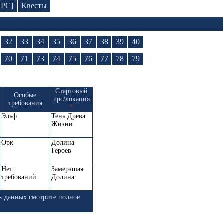
NPC]
Квесты
32
33
34
35
36
37
38
39
40
70
71
73
74
75
76
77
78
79
Стартовый
Особые
npc/локация
требования
*
Эльф
Тень Древа
Жизни
Орк
Долина
Героев
Нет
Замерзшая
требований
Долина
х данных смотрите полное