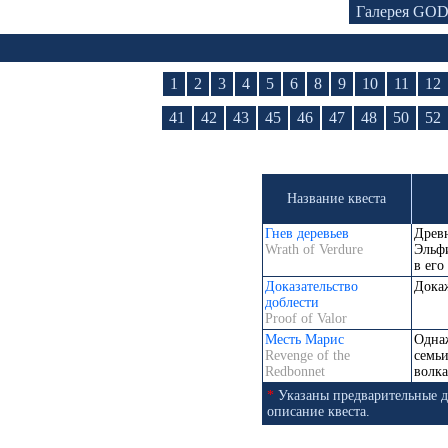
Галерея GO
1
2
3
4
5
6
8
9
10
11
12
41
42
43
45
46
47
48
50
52
Название квеста
Гнев деревьев
Древ
Wrath of Verdure
Эльфи
в его
Доказательство
Докаж
доблести
Proof of Valor
Месть Марис
Однаж
Revenge of the
семьи
Redbonnet
волк
*
Указаны предварительные д
описание квеста.