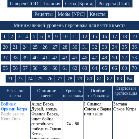
Галерея GOD
Главная
Сеты [Броня]
Ресурсы [Craft]
Рецепты
Мобы [NPC]
Квесты
Минимальный уровень персонажа для взятия квеста
1
2
3
4
5
6
8
9
10
11
12
15
16
17
18
19
20
21
24
25
26
27
28
30
31
32
33
34
35
36
37
38
39
40
41
42
43
45
46
47
48
50
52
53
55
56
57
58
59
60
61
62
63
64
65
66
68
70
71
73
74
75
76
77
78
79
80
81
82
83
84
Стартовый
Название
Описание
Уровень
Особые
npc/локация
квеста
квеста
персонажа
требования
*
Война с
Ашас Варка
I Символ
Застава
Орками Кетра
Дурай, вождь
Союза с Варка
Орков Кетра
Battle against
Фавнов Варка,
или выше
Ketra Orcs
ищет бойца,
способного
74 - 80
победить Орков
Кетра,
заклятого врага