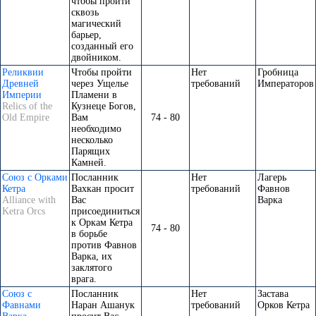
чтобы пройти
сквозь
магический
барьер,
созданный его
двойником.
Реликвии
Чтобы пройти
Нет
Гробница
Древней
через Ущелье
требований
Императоров
Империи
Пламени в
Relics of the
Кузнеце Богов,
Old Empire
Вам
74 - 80
необходимо
несколько
Парящих
Камней.
Союз с Орками
Посланник
Нет
Лагерь
Кетра
Вахкан просит
требований
Фавнов
Alliance with
Вас
Варка
Ketra Orcs
присоединиться
к Оркам Кетра
74 - 80
в борьбе
против Фавнов
Варка, их
заклятого
врага.
Союз с
Посланник
Нет
Застава
Фавнами
Наран Ашанук
требований
Орков Кетра