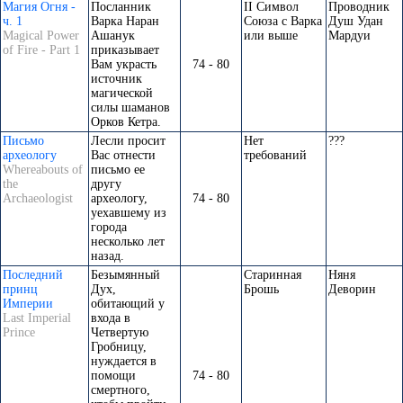
Магия Огня -
Посланник
II Символ
Проводник
ч. 1
Варка Наран
Союза с Варка
Душ Удан
Magical Power
Ашанук
или выше
Мардуи
of Fire - Part 1
приказывает
Вам украсть
74 - 80
источник
магической
силы шаманов
Орков Кетра.
Письмо
Лесли просит
Нет
???
археологу
Вас отнести
требований
Whereabouts of
письмо ее
the
другу
Archaeologist
археологу,
74 - 80
уехавшему из
города
несколько лет
назад.
Последний
Безымянный
Старинная
Няня
принц
Дух,
Брошь
Деворин
Империи
обитающий у
Last Imperial
входа в
Prince
Четвертую
Гробницу,
нуждается в
помощи
74 - 80
смертного,