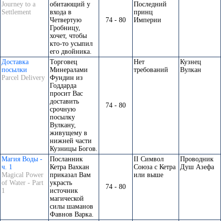
Journey to a
обитающий у
Последний
Settlement
входа в
принц
Четвертую
74 - 80
Империи
Гробницу,
хочет, чтобы
кто-то усыпил
его двойника.
Доставка
Торговец
Нет
Кузнец
посылки
Минералами
требований
Вулкан
Parcel Delivery
Фундин из
Годдарда
просит Вас
доставить
74 - 80
срочную
посылку
Вулкану,
живущему в
нижней части
Кузницы Богов.
Магия Воды -
Посланник
II Символ
Проводник
ч. 1
Кетра Вахкан
Союза с Кетра
Душ Азефа
Magical Power
приказал Вам
или выше
of Water - Part
украсть
74 - 80
1
источник
магической
силы шаманов
Фавнов Варка.