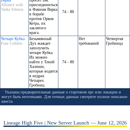
Варка
просит Вас
Alliance with
присоединиться
Varka Silenos
к Фавнам Варка
74 - 80
в борьбе
против Орков
Кетра, их
заклятого
врага.
Четыре Кубка
Безымянный
Нет
Четвертая
Four Goblets
Дух жаждет
требований
Гробница
заполучить
четыре Кубка.
Их можно
найти у Теней
74 - 80
Халиши,
которые водятся
в недрах
Четырех
Гробниц.
*
Указаны предварительные данные о стартовом npc или локации и
могут быть неточными. Для точных данных смотрите полное описание
квеста.
Lineage High Five | New Server Launch — June 12, 2026