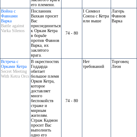
его племени.
Война с
Посланник
I Символ
Лагерь
Фавнами
Вахкан просит
Союза с Кетра
Фавнов
Варка
Вас
или выше
Варка
Battle against
присоединиться
Varka Silenos
к Оркам Кетра
74 - 80
в борьбе
против Фавнов
Варка, их
заклятого
врага.
Встреча с
В окрестностях
Нет
Торговец
Орками Кетра
Годдарда
требований
Леон
Secret Meeting
обитает
With Ketra Orcs
большое племя
Орков Кетра,
которое
доставляет
много
беспокойств
74 - 80
страже и
мирным
жителям.
Страж Кадмон
просит Вас
выполнить
одно его