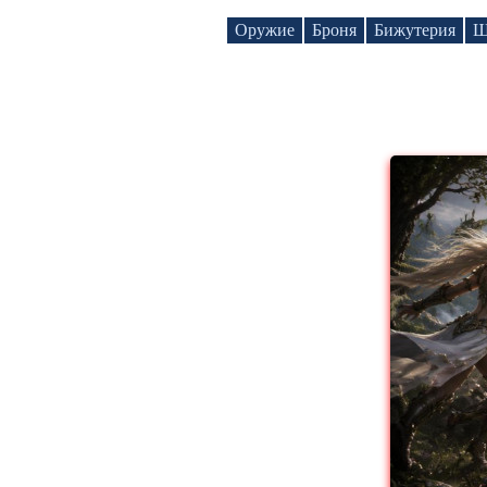
Оружие
Броня
Бижутерия
Щ