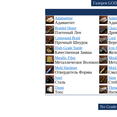
Галерея GO
Adamantine
Adama
Адамантит
Ада
Braided Hemp
Charc
Плетеный Лен
Древ
Compound Braid
Cord
Прочный Шнурок
Вере
High-Grade Suede
Iron 
Качественная Замша
Желе
Metallic Fiber
Metal
Металлическое Волокно
Мета
Mold Hardener
Mold 
Отвердитель Формы
Смаз
Steel
Stem
Сталь
Стеб
Thons
Thre
Тонс
Нит
No Grade