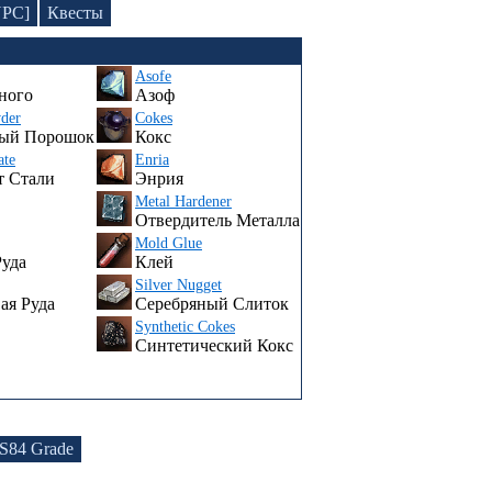
NPC]
Квесты
Asofe
ного
Азоф
der
Cokes
ный Порошок
Кокс
ate
Enria
т Стали
Энрия
Metal Hardener
Отвердитель Металла
Mold Glue
уда
Клей
Silver Nugget
ая Руда
Серебряный Слиток
Synthetic Cokes
Синтетический Кокс
S84 Grade