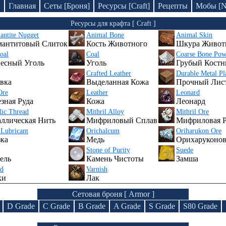
D
Главная
Сеты [Броня]
Ресурсы [Craft]
Рецепты
Мобы [
Ресурсы для крафта [ Craft ]
ntite Nugget
Animal Bone
Animal Skin
мантитовый Слиток
Кость Животного
Шкура Живот
oal
Coal
Coarse Bone Pow
есный Уголь
Уголь
Грубый Кост
Crafted Leather
Durable Metal Pl
вка
Выделанная Кожа
Прочный Лис
Ore
Leather
Leonard
зная Руда
Кожа
Леонард
lic Thread
Mithril Alloy
Mithril Ore
ллическая Нить
Мифриловый Сплав
Мифриловая Р
Lubricant
Orichalcum
Oriharukon Ore
ка
Медь
Орихаруконов
Stone of Purity
Suede
ель
Камень Чистоты
Замша
ad
Varnish
ки
Лак
Сетовая броня [ Armor ]
D Grade
C Grade
B Grade
A Grade
S Grade
S80 Grade