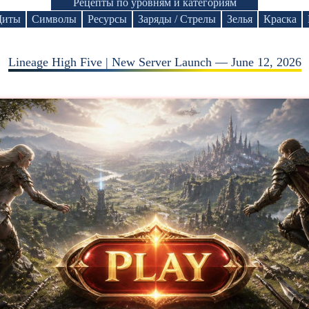
Рецепты по уровням и категориям
иты
Символы
Ресурсы
Заряды / Стрелы
Зелья
Краска
Lineage High Five | New Server Launch — June 12, 2026