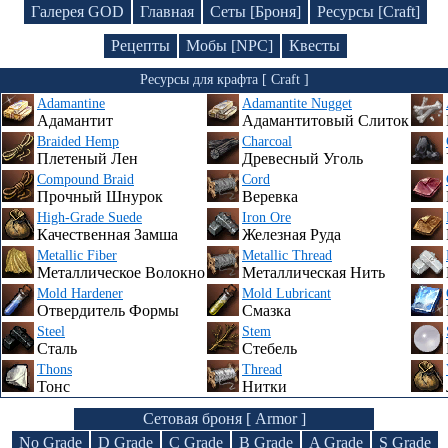
Галерея GOD
Главная
Сеты [Броня]
Ресурсы [Craft]
Рецепты
Мобы [NPC]
Квесты
Ресурсы для крафта [ Craft ]
Adamantine
Adamantite Nugget
Адамантит
Адамантитовый Слиток
Braided Hemp
Charcoal
Плетеный Лен
Древесный Уголь
Compound Braid
Cord
Прочный Шнурок
Веревка
High-Grade Suede
Iron Ore
Качественная Замша
Железная Руда
Metallic Fiber
Metallic Thread
Металлическое Волокно
Металлическая Нить
Mold Hardener
Mold Lubricant
Отвердитель Формы
Смазка
Steel
Stem
Сталь
Стебель
Thons
Thread
Тонс
Нитки
Сетовая броня [ Armor ]
No Grade
D Grade
C Grade
B Grade
A Grade
S Grade