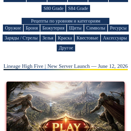
S80 Grade
S84 Grade
Рецепты по уровням и категориям
Оружие
Броня
Бижутерия
Щиты
Символы
Ресурсы
Заряды / Стрелы
Зелья
Краска
Квестовые
Аксессуары
Другое
Lineage High Five | New Server Launch — June 12, 2026