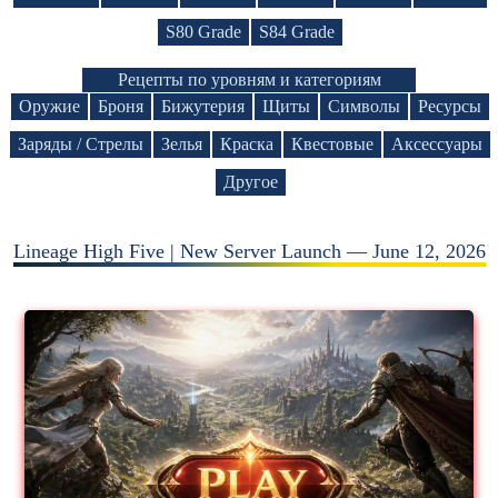
S80 Grade
S84 Grade
Рецепты по уровням и категориям
Оружие
Броня
Бижутерия
Щиты
Символы
Ресурсы
Заряды / Стрелы
Зелья
Краска
Квестовые
Аксессуары
Другое
Lineage High Five | New Server Launch — June 12, 2026