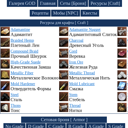
Галерея GOD
Главная
Сеты [Броня]
Ресурсы [Craft]
Рецепты
Мобы [NPC]
Квесты
Ресурсы для крафта [ Craft ]
Adamantine
Adamantite Nugget
Адамантит
Адамантитовый Слиток
Braided Hemp
Charcoal
Плетеный Лен
Древесный Уголь
Compound Braid
Cord
Прочный Шнурок
Веревка
High-Grade Suede
Iron Ore
Качественная Замша
Железная Руда
Metallic Fiber
Metallic Thread
Металлическое Волокно
Металлическая Нить
Mold Hardener
Mold Lubricant
Отвердитель Формы
Смазка
Steel
Stem
Сталь
Стебель
Thons
Thread
Тонс
Нитки
Сетовая броня [ Armor ]
No Grade
D Grade
C Grade
B Grade
A Grade
S Grade