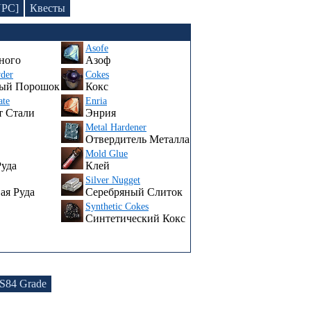
NPC]
Квесты
Asofe
ного
Азоф
der
Cokes
ный Порошок
Кокс
ate
Enria
т Стали
Энрия
Metal Hardener
Отвердитель Металла
Mold Glue
уда
Клей
Silver Nugget
ая Руда
Серебряный Слиток
Synthetic Cokes
Синтетический Кокс
S84 Grade