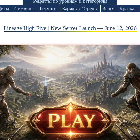
Рецепты по уровням и категориям
иты
Символы
Ресурсы
Заряды / Стрелы
Зелья
Краска
Lineage High Five | New Server Launch — June 12, 2026