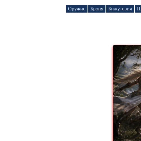
Оружие
Броня
Бижутерия
Щ