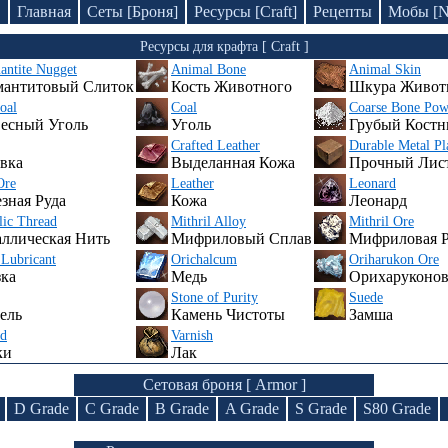
D
Главная
Сеты [Броня]
Ресурсы [Craft]
Рецепты
Мобы [
Ресурсы для крафта [ Craft ]
ntite Nugget
Animal Bone
Animal Skin
мантитовый Слиток
Кость Животного
Шкура Живот
oal
Coal
Coarse Bone Pow
есный Уголь
Уголь
Грубый Кост
Crafted Leather
Durable Metal Pl
вка
Выделанная Кожа
Прочный Лис
Ore
Leather
Leonard
зная Руда
Кожа
Леонард
lic Thread
Mithril Alloy
Mithril Ore
ллическая Нить
Мифриловый Сплав
Мифриловая Р
Lubricant
Orichalcum
Oriharukon Ore
ка
Медь
Орихаруконов
Stone of Purity
Suede
ель
Камень Чистоты
Замша
ad
Varnish
ки
Лак
Сетовая броня [ Armor ]
D Grade
C Grade
B Grade
A Grade
S Grade
S80 Grade