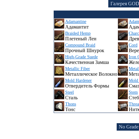
Галерея GO
Adamantine
Adama
Адамантит
Ада
Braided Hemp
Charc
Плетеный Лен
Древ
Compound Braid
Cord
Прочный Шнурок
Вере
High-Grade Suede
Iron 
Качественная Замша
Желе
Metallic Fiber
Metal
Металлическое Волокно
Мета
Mold Hardener
Mold 
Отвердитель Формы
Смаз
Steel
Stem
Сталь
Стеб
Thons
Thre
Тонс
Нит
No Grade