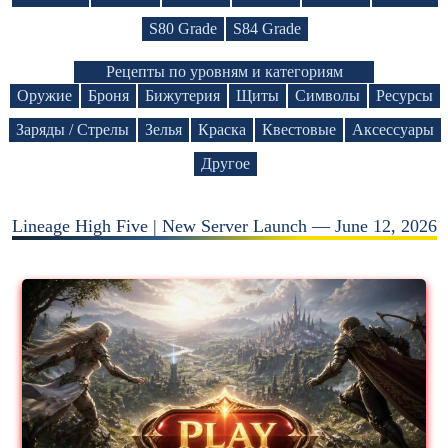
S80 Grade
S84 Grade
Рецепты по уровням и категориям
Оружие
Броня
Бижутерия
Щиты
Символы
Ресурсы
Заряды / Стрелы
Зелья
Краска
Квестовые
Аксессуары
Другое
Lineage High Five | New Server Launch — June 12, 2026