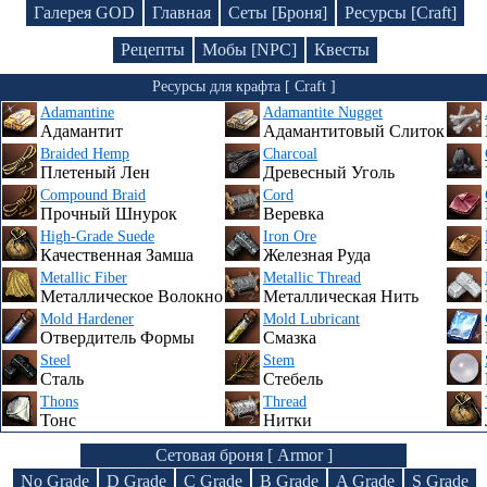
Галерея GOD
Главная
Сеты [Броня]
Ресурсы [Craft]
Рецепты
Мобы [NPC]
Квесты
Ресурсы для крафта [ Craft ]
Adamantine
Adamantite Nugget
Адамантит
Адамантитовый Слиток
Braided Hemp
Charcoal
Плетеный Лен
Древесный Уголь
Compound Braid
Cord
Прочный Шнурок
Веревка
High-Grade Suede
Iron Ore
Качественная Замша
Железная Руда
Metallic Fiber
Metallic Thread
Металлическое Волокно
Металлическая Нить
Mold Hardener
Mold Lubricant
Отвердитель Формы
Смазка
Steel
Stem
Сталь
Стебель
Thons
Thread
Тонс
Нитки
Сетовая броня [ Armor ]
No Grade
D Grade
C Grade
B Grade
A Grade
S Grade