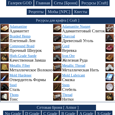
Галерея GOD
Главная
Сеты [Броня]
Ресурсы [Craft]
Рецепты
Мобы [NPC]
Квесты
Ресурсы для крафта [ Craft ]
Adamantine
Adamantite Nugget
Адамантит
Адамантитовый Слиток
Braided Hemp
Charcoal
Плетеный Лен
Древесный Уголь
Compound Braid
Cord
Прочный Шнурок
Веревка
High-Grade Suede
Iron Ore
Качественная Замша
Железная Руда
Metallic Fiber
Metallic Thread
Металлическое Волокно
Металлическая Нить
Mold Hardener
Mold Lubricant
Отвердитель Формы
Смазка
Steel
Stem
Сталь
Стебель
Thons
Thread
Тонс
Нитки
Сетовая броня [ Armor ]
No Grade
D Grade
C Grade
B Grade
A Grade
S Grade