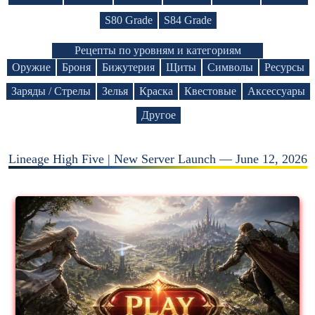
S80 Grade
S84 Grade
Рецепты по уровням и категориям
Оружие
Броня
Бижутерия
Щиты
Символы
Ресурсы
Заряды / Стрелы
Зелья
Краска
Квестовые
Аксессуары
Другое
Lineage High Five | New Server Launch — June 12, 2026