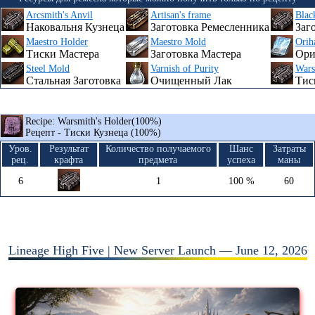
Arcsmith's Anvil
Artisan's frame
Blac
Наковальня Кузнеца
Заготовка Ремесленника
Заг
Maestro Holder
Maestro Mold
Orih
Тиски Мастера
Заготовка Мастера
Ори
Steel Mold
Varnish of Purity
Wars
Стальная Заготовка
Очищенный Лак
Тис
Recipe: Warsmith's Holder(100%)
Рецепт - Тиски Кузнеца (100%)
Уров.
Результат
Количество получаемого
Шанс
Затраты
рец.
крафта
предмета
успеха
маны
6
1
100 %
60
Lineage High Five | New Server Launch — June 12, 2026