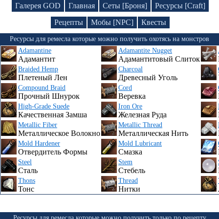
Галерея GOD
Главная
Сеты [Броня]
Ресурсы [Craft]
Рецепты
Мобы [NPC]
Квесты
Ресурсы для ремесла которые можно получить охотясь на монстров
Adamantine
Adamantite Nugget
Адамантит
Адамантитовый Слиток
Braided Hemp
Charcoal
Плетеный Лен
Древесный Уголь
Compound Braid
Cord
Прочный Шнурок
Веревка
High-Grade Suede
Iron Ore
Качественная Замша
Железная Руда
Metallic Fiber
Metallic Thread
Металлическое Волокно
Металлическая Нить
Mold Hardener
Mold Lubricant
Отвердитель Формы
Смазка
Steel
Stem
Сталь
Стебель
Thons
Thread
Тонс
Нитки
Ресурсы для ремесла которые можно получить только по рецепту