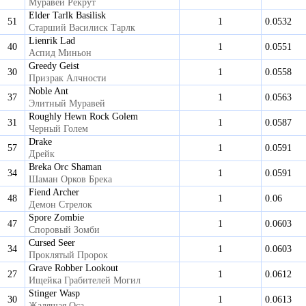
Муравей Рекрут
Elder Tarlk Basilisk
51
1
0.0532
Старший Василиск Тарлк
Lienrik Lad
40
1
0.0551
Аспид Миньон
Greedy Geist
30
1
0.0558
Призрак Алчности
Noble Ant
37
1
0.0563
Элитный Муравей
Roughly Hewn Rock Golem
31
1
0.0587
Черный Голем
Drake
57
1
0.0591
Дрейк
Breka Orc Shaman
34
1
0.0591
Шаман Орков Брека
Fiend Archer
48
1
0.06
Демон Стрелок
Spore Zombie
47
1
0.0603
Споровый Зомби
Cursed Seer
34
1
0.0603
Проклятый Пророк
Grave Robber Lookout
27
1
0.0612
Ищейка Грабителей Могил
Stinger Wasp
30
1
0.0613
Жалящая Оса