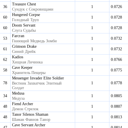
Treasure Chest
36
1
0.0726
Сундук с Сокровищами
Hungered Corpse
60
1
0.0728
Голодный Труп
Doom Servant
60
1
0.0728
Слуга Судьбы
Farcran
53
1
0.0732
Гниющий Медведь Зомби
Crimson Drake
61
1
0.0732
Синий Дрейк
Kadios
62
1
0.0766
Хищная Личинка
Cave Keeper
58
1
0.0775
Хранитель Пещеры
Messenger Invader Elite Soldier
78
1
0.0778
Вестник Захватчик Элитный
Солдат
Medusa
34
1
0.0805
Медуза
Fiend Archer
48
1
0.0807
Демон Стрелок
Tanor Silenos Shaman
48
1
0.0813
Шаман Фавнов Танор
Cave Servant Archer
47
1
0.0814