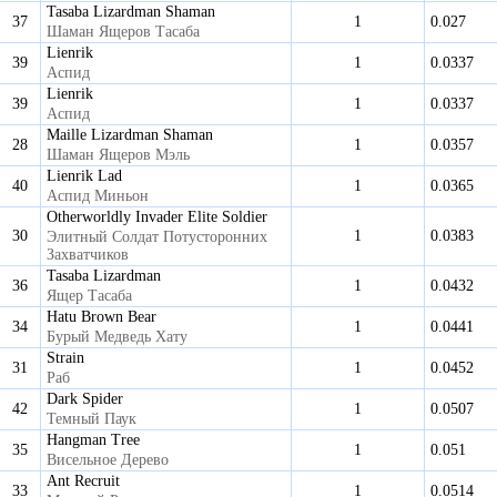
Tasaba Lizardman Shaman
37
1
0.027
Шаман Ящеров Тасаба
Lienrik
39
1
0.0337
Аспид
Lienrik
39
1
0.0337
Аспид
Maille Lizardman Shaman
28
1
0.0357
Шаман Ящеров Мэль
Lienrik Lad
40
1
0.0365
Аспид Миньон
Otherworldly Invader Elite Soldier
30
1
0.0383
Элитный Солдат Потусторонних
Захватчиков
Tasaba Lizardman
36
1
0.0432
Ящер Тасаба
Hatu Brown Bear
34
1
0.0441
Бурый Медведь Хату
Strain
31
1
0.0452
Раб
Dark Spider
42
1
0.0507
Темный Паук
Hangman Tree
35
1
0.051
Висельное Дерево
Ant Recruit
33
1
0.0514