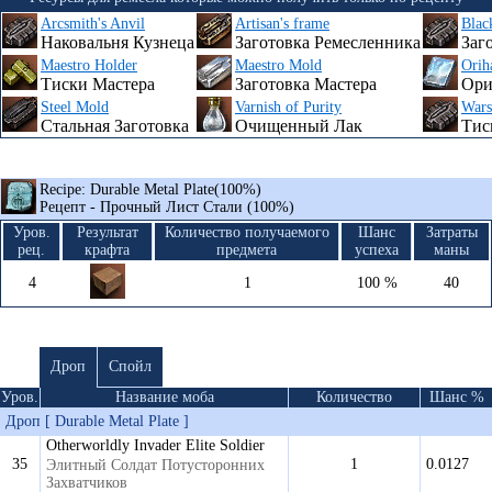
Arcsmith's Anvil
Artisan's frame
Blac
Наковальня Кузнеца
Заготовка Ремесленника
Заг
Maestro Holder
Maestro Mold
Orih
Тиски Мастера
Заготовка Мастера
Ори
Steel Mold
Varnish of Purity
Wars
Стальная Заготовка
Очищенный Лак
Тис
Recipe: Durable Metal Plate(100%)
Рецепт - Прочный Лист Стали (100%)
Уров.
Результат
Количество получаемого
Шанс
Затраты
рец.
крафта
предмета
успеха
маны
4
1
100 %
40
Дроп
Спойл
Уров.
Название моба
Количество
Шанс %
Дроп [ Durable Metal Plate ]
Otherworldly Invader Elite Soldier
35
1
0.0127
Элитный Солдат Потусторонних
Захватчиков