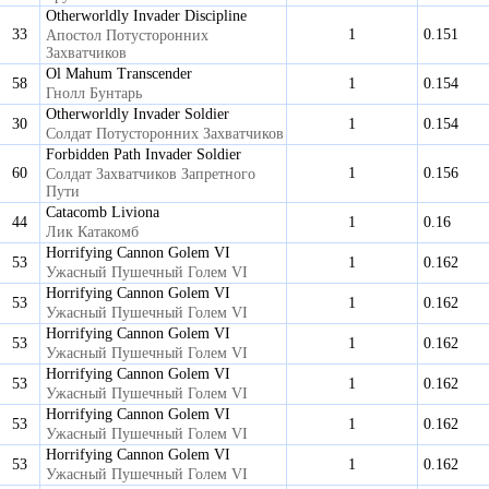
Otherworldly Invader Discipline
33
1
0.151
Апостол Потусторонних
Захватчиков
Ol Mahum Transcender
58
1
0.154
Гнолл Бунтарь
Otherworldly Invader Soldier
30
1
0.154
Солдат Потусторонних Захватчиков
Forbidden Path Invader Soldier
60
1
0.156
Солдат Захватчиков Запретного
Пути
Catacomb Liviona
44
1
0.16
Лик Катакомб
Horrifying Cannon Golem VI
53
1
0.162
Ужасный Пушечный Голем VI
Horrifying Cannon Golem VI
53
1
0.162
Ужасный Пушечный Голем VI
Horrifying Cannon Golem VI
53
1
0.162
Ужасный Пушечный Голем VI
Horrifying Cannon Golem VI
53
1
0.162
Ужасный Пушечный Голем VI
Horrifying Cannon Golem VI
53
1
0.162
Ужасный Пушечный Голем VI
Horrifying Cannon Golem VI
53
1
0.162
Ужасный Пушечный Голем VI