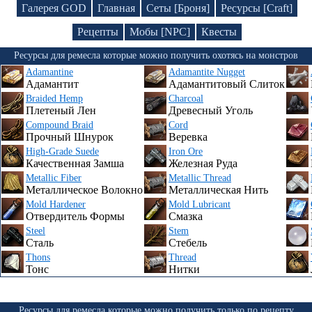
Галерея GOD
Главная
Сеты [Броня]
Ресурсы [Craft]
Рецепты
Мобы [NPC]
Квесты
Ресурсы для ремесла которые можно получить охотясь на монстров
Adamantine
Adamantite Nugget
Адамантит
Адамантитовый Слиток
Braided Hemp
Charcoal
Плетеный Лен
Древесный Уголь
Compound Braid
Cord
Прочный Шнурок
Веревка
High-Grade Suede
Iron Ore
Качественная Замша
Железная Руда
Metallic Fiber
Metallic Thread
Металлическое Волокно
Металлическая Нить
Mold Hardener
Mold Lubricant
Отвердитель Формы
Смазка
Steel
Stem
Сталь
Стебель
Thons
Thread
Тонс
Нитки
Ресурсы для ремесла которые можно получить только по рецепту