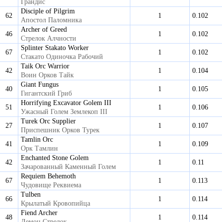
Грандис
Disciple of Pilgrim
62
1
0.102
Апостол Паломника
Archer of Greed
46
1
0.102
Стрелок Алчности
Splinter Stakato Worker
67
1
0.102
Стакато Одиночка Рабочий
Taik Orc Warrior
42
1
0.104
Воин Орков Тайк
Giant Fungus
40
1
0.105
Гигантский Гриб
Horrifying Excavator Golem III
51
1
0.106
Ужасный Голем Землекоп III
Turek Orc Supplier
27
1
0.107
Приспешник Орков Турек
Tamlin Orc
41
1
0.109
Орк Тамлин
Enchanted Stone Golem
42
1
0.11
Зачарованный Каменный Голем
Requiem Behemoth
67
1
0.113
Чудовище Реквиема
Tulben
66
1
0.114
Крылатый Кровопийца
Fiend Archer
48
1
0.114
Демон Стрелок