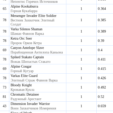
Непентис Горячих Источников
Alpine Kookaburra
65
1
0.364
Горная Кукабарра
Messenger Invader Elite Soldier
78
1
0.385
Вестник Захватчик Элитный
Солдат
Varka Silenos Shaman
78
1
0.389
Шаман Фавнов Варка
Ketra Orc Seer
78
1
0.39
Пророк Орков Кетра
Canyon Antelope Slave
69
1
0.4
Порабощенная Антилопа Каньона
Spiked Stakato Captain
78
1
0.411
Вожак Шипастых Стакато
Alpine Cougar
69
1
0.415
Горный Кугуар
Varkas Elite Guard
78
1
0.426
Элитный Страж Фавнов Варка
Bloody Knight
73
1
0.492
Кровавая Кукла
Chromatic Detainee
81
1
0.52
Радужный Арестант
Dimension Invader Warrior
43
1
0.659
Воин Захватчиков Измерения