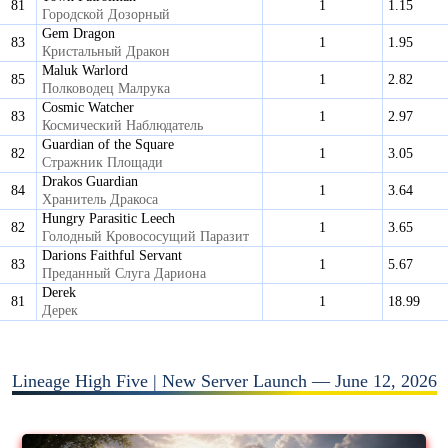
81
1
1.15
Городской Дозорный
Gem Dragon
83
1
1.95
Кристальный Дракон
Maluk Warlord
85
1
2.82
Полководец Малрука
Cosmic Watcher
83
1
2.97
Космический Наблюдатель
Guardian of the Square
82
1
3.05
Стражник Площади
Drakos Guardian
84
1
3.64
Хранитель Дракоса
Hungry Parasitic Leech
82
1
3.65
Голодный Кровососущий Паразит
Darions Faithful Servant
83
1
5.67
Преданный Слуга Дариона
Derek
81
1
18.99
Дерек
Lineage High Five | New Server Launch — June 12, 2026