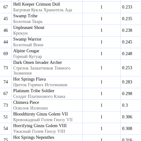
Hell Keeper Crimson Doll
67
1
0.233
Багровая Кукла Хранитель Ада
Swamp Tribe
45
1
0.235
Болотная Тварь
Unpleasant Shout
46
1
0.238
Крикун
Swamp Warrior
44
1
0.245
Болотный Воин
Alpine Cougar
69
1
0.248
Горный Кугуар
Dark Omen Invader Archer
73
1
0.253
Стрелок Захватчиков Темного
Знамения
Hot Springs Flava
74
1
0.283
Цветок Горячих Источников
Platinum Tribe Soldier
67
1
0.298
Солдат Платинового Клана
Chimera Piece
73
1
0.3
Осколок Иллюзии
Bloodthirsty Ginzu Golem VII
51
1
0.306
Кровожадный Голем Гинзу VII
Horrifying Ginzu Golem VIII
54
1
0.308
Ужасный Голем Гинзу VIII
Hot Springs Nepenthes
75
1
0.316