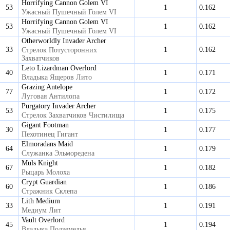
Horrifying Cannon Golem VI
53
1
0.162
Ужасный Пушечный Голем VI
Horrifying Cannon Golem VI
53
1
0.162
Ужасный Пушечный Голем VI
Otherworldly Invader Archer
33
1
0.162
Стрелок Потусторонних
Захватчиков
Leto Lizardman Overlord
40
1
0.171
Владыка Ящеров Лито
Grazing Antelope
77
1
0.172
Луговая Антилопа
Purgatory Invader Archer
53
1
0.175
Стрелок Захватчиков Чистилища
Gigant Footman
30
1
0.177
Пехотинец Гигант
Elmoradans Maid
64
1
0.179
Служанка Эльморедена
Muls Knight
67
1
0.182
Рыцарь Молоха
Crypt Guardian
60
1
0.186
Стражник Склепа
Lith Medium
33
1
0.191
Медиум Лит
Vault Overlord
45
1
0.194
Владыка Подземелья