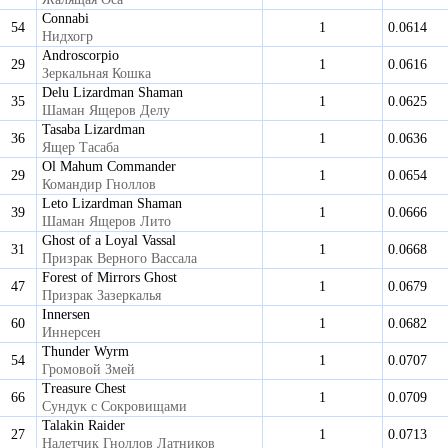
Connabi
54
1
0.0614
Нидхогр
Androscorpio
29
1
0.0616
Зеркальная Кошка
Delu Lizardman Shaman
35
1
0.0625
Шаман Ящеров Делу
Tasaba Lizardman
36
1
0.0636
Ящер Тасаба
Ol Mahum Commander
29
1
0.0654
Командир Гноллов
Leto Lizardman Shaman
39
1
0.0666
Шаман Ящеров Лито
Ghost of a Loyal Vassal
31
1
0.0668
Призрак Верного Вассала
Forest of Mirrors Ghost
47
1
0.0679
Призрак Зазеркалья
Innersen
60
1
0.0682
Иннерсен
Thunder Wyrm
54
1
0.0707
Громовой Змей
Treasure Chest
66
1
0.0709
Сундук с Сокровищами
Talakin Raider
27
1
0.0713
Налетчик Гноллов Латников