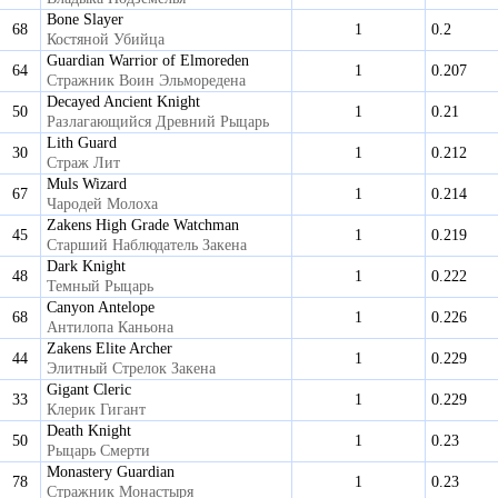
Bone Slayer
68
1
0.2
Костяной Убийца
Guardian Warrior of Elmoreden
64
1
0.207
Стражник Воин Эльморедена
Decayed Ancient Knight
50
1
0.21
Разлагающийся Древний Рыцарь
Lith Guard
30
1
0.212
Страж Лит
Muls Wizard
67
1
0.214
Чародей Молоха
Zakens High Grade Watchman
45
1
0.219
Старший Наблюдатель Закена
Dark Knight
48
1
0.222
Темный Рыцарь
Canyon Antelope
68
1
0.226
Антилопа Каньона
Zakens Elite Archer
44
1
0.229
Элитный Стрелок Закена
Gigant Cleric
33
1
0.229
Клерик Гигант
Death Knight
50
1
0.23
Рыцарь Смерти
Monastery Guardian
78
1
0.23
Стражник Монастыря