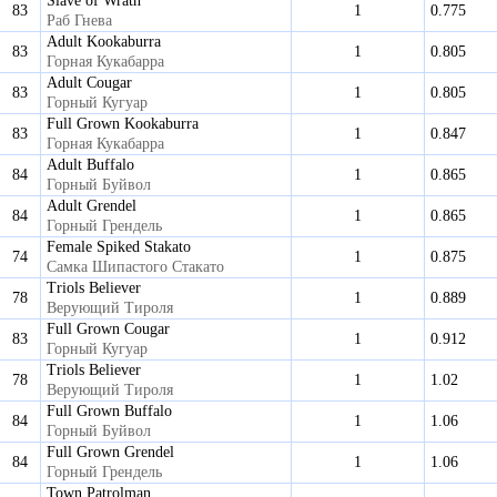
Slave of Wrath
83
1
0.775
Раб Гнева
Adult Kookaburra
83
1
0.805
Горная Кукабарра
Adult Cougar
83
1
0.805
Горный Кугуар
Full Grown Kookaburra
83
1
0.847
Горная Кукабарра
Adult Buffalo
84
1
0.865
Горный Буйвол
Adult Grendel
84
1
0.865
Горный Грендель
Female Spiked Stakato
74
1
0.875
Самка Шипастого Стакато
Triols Believer
78
1
0.889
Верующий Тироля
Full Grown Cougar
83
1
0.912
Горный Кугуар
Triols Believer
78
1
1.02
Верующий Тироля
Full Grown Buffalo
84
1
1.06
Горный Буйвол
Full Grown Grendel
84
1
1.06
Горный Грендель
Town Patrolman