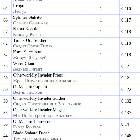
Leogul
61
1
0.116
Леогул
Splinter Stakato
66
1
0.117
Стакато Одиночка
Kuran Kobold
27
1
0.118
Кобольд Куран
Timak Orc Soldier
42
1
0.118
Солдат Орков Тимак
Kanil Succubus
32
1
0.118
Живучий Суккуб
Water Giant
45
1
0.12
Водный Гигант
Otherworldly Invader Priest
30
1
0.12
Жрец Потусторонних Захватчиков
Ol Mahum Captain
30
1
0.122
Вожак Гноллов
Otherworldly Invader Soldier
30
1
0.132
Солдат Потусторонних Захватчиков
Otherworldly Invader Magus
35
1
0.137
Маг Потусторонних Захватчиков
Ol Mahum Transcender
55
1
0.14
Гнолл Бунтарь
Blade Stakato Drone
44
1
0.148
Трутень Опасных Стакато