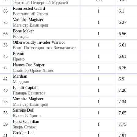
Элитный Пещерный Муравей
Resurrected Guard
66
1
6.1
Восставший Страж
Vampire Magister
73
1
6.27
Магистр Вампиров
Bone Maker
66
1
6.56
Костодел
Otherworldly Invader Warrior
33
1
6.61
Воин Потусторонних Захватчиков
Premo
45
1
6.61
Премо
Hames Orc Sniper
72
1
6.76
Снайпер Орков Хамес
Mardian
42
1
6.9
Мардиан
Bandit Captain
40
1
7.28
Главарь Бандитов
Vampire Magister
73
1
7.34
Магистр Вампиров
Sairons Doll
53
1
7.65
Кукла Сайроны
Beast Guardian
59
1
7.75
Зверь Страж
Crokian Lad
41
1
7.91