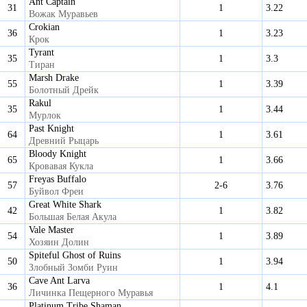
Ant Captain
31
1
3.22
Вожак Муравьев
Crokian
36
1
3.23
Крок
Tyrant
35
1
3.3
Тиран
Marsh Drake
55
1
3.39
Болотный Дрейк
Rakul
35
1
3.44
Мурлок
Past Knight
64
1
3.61
Древний Рыцарь
Bloody Knight
65
1
3.66
Кровавая Кукла
Freyas Buffalo
57
2-6
3.76
Буйвол Фреи
Great White Shark
42
1
3.82
Большая Белая Акула
Vale Master
54
1
3.89
Хозяин Долин
Spiteful Ghost of Ruins
50
1
3.94
Злобный Зомби Руин
Cave Ant Larva
36
1
4.1
Личинка Пещерного Муравья
Platinum Tribe Shaman