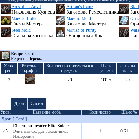
Arcsmith's Anvil
Artisan's frame
Blac
Наковальня Кузнеца
Заготовка Ремесленника
Заг
Maestro Holder
Maestro Mold
Orih
Тиски Мастера
Заготовка Мастера
Ори
Steel Mold
Varnish of Purity
Wars
Стальная Заготовка
Очищенный Лак
Тис
Recipe: Cord
Рецепт - Веревка
Уров.
Результат
Количество получаемого
Шанс
Затраты
рец.
крафта
предмета
успеха
маны
2
20
100 %
20
Дроп
Спойл
Уров.
Название моба
Количество
Шанс %
Дроп [ Cord ]
Dimension Invader Elite Soldier
45
1
0.61
Элитный Солдат Захватчиков
Измерения