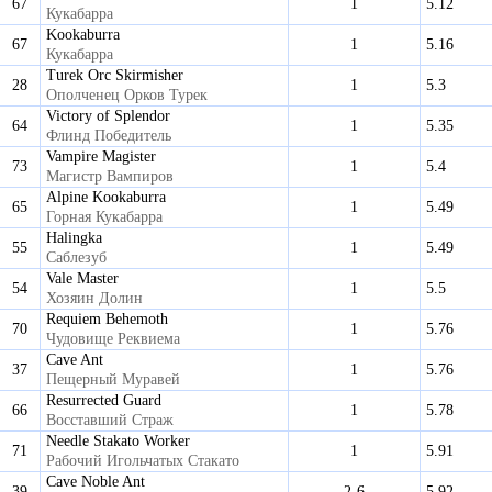
67
1
5.12
Кукабарра
Kookaburra
67
1
5.16
Кукабарра
Turek Orc Skirmisher
28
1
5.3
Ополченец Орков Турек
Victory of Splendor
64
1
5.35
Флинд Победитель
Vampire Magister
73
1
5.4
Магистр Вампиров
Alpine Kookaburra
65
1
5.49
Горная Кукабарра
Halingka
55
1
5.49
Саблезуб
Vale Master
54
1
5.5
Хозяин Долин
Requiem Behemoth
70
1
5.76
Чудовище Реквиема
Cave Ant
37
1
5.76
Пещерный Муравей
Resurrected Guard
66
1
5.78
Восставший Страж
Needle Stakato Worker
71
1
5.91
Рабочий Игольчатых Стакато
Cave Noble Ant
39
2-6
5.92