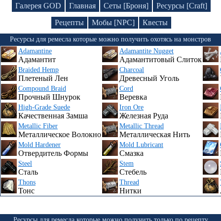
Галерея GOD
Главная
Сеты [Броня]
Ресурсы [Craft]
Рецепты
Мобы [NPC]
Квесты
Ресурсы для ремесла которые можно получить охотясь на монстров
Adamantine
Adamantite Nugget
Адамантит
Адамантитовый Слиток
Braided Hemp
Charcoal
Плетеный Лен
Древесный Уголь
Compound Braid
Cord
Прочный Шнурок
Веревка
High-Grade Suede
Iron Ore
Качественная Замша
Железная Руда
Metallic Fiber
Metallic Thread
Металлическое Волокно
Металлическая Нить
Mold Hardener
Mold Lubricant
Отвердитель Формы
Смазка
Steel
Stem
Сталь
Стебель
Thons
Thread
Тонс
Нитки
Ресурсы для ремесла которые можно получить только по рецепту