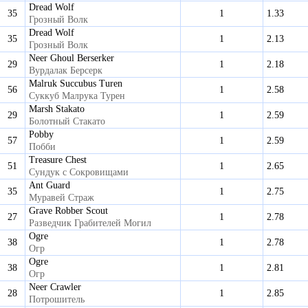
Dread Wolf
35
1
1.33
Грозный Волк
Dread Wolf
35
1
2.13
Грозный Волк
Neer Ghoul Berserker
29
1
2.18
Вурдалак Берсерк
Malruk Succubus Turen
56
1
2.58
Суккуб Малрука Турен
Marsh Stakato
29
1
2.59
Болотный Стакато
Pobby
57
1
2.59
Побби
Treasure Chest
51
1
2.65
Сундук с Сокровищами
Ant Guard
35
1
2.75
Муравей Страж
Grave Robber Scout
27
1
2.78
Разведчик Грабителей Могил
Ogre
38
1
2.78
Огр
Ogre
38
1
2.81
Огр
Neer Crawler
28
1
2.85
Потрошитель