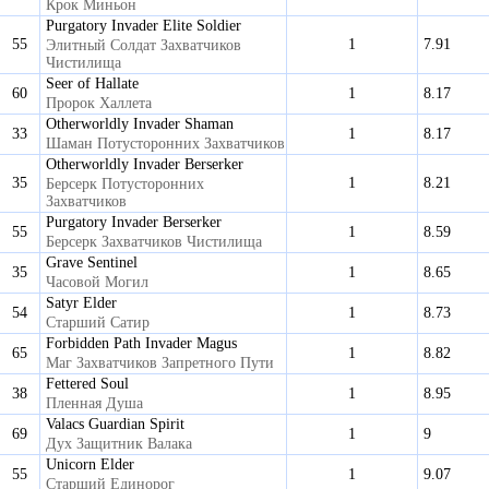
Крок Миньон
Purgatory Invader Elite Soldier
55
1
7.91
Элитный Солдат Захватчиков
Чистилища
Seer of Hallate
60
1
8.17
Пророк Халлета
Otherworldly Invader Shaman
33
1
8.17
Шаман Потусторонних Захватчиков
Otherworldly Invader Berserker
35
1
8.21
Берсерк Потусторонних
Захватчиков
Purgatory Invader Berserker
55
1
8.59
Берсерк Захватчиков Чистилища
Grave Sentinel
35
1
8.65
Часовой Могил
Satyr Elder
54
1
8.73
Старший Сатир
Forbidden Path Invader Magus
65
1
8.82
Маг Захватчиков Запретного Пути
Fettered Soul
38
1
8.95
Пленная Душа
Valacs Guardian Spirit
69
1
9
Дух Защитник Валака
Unicorn Elder
55
1
9.07
Старший Единорог