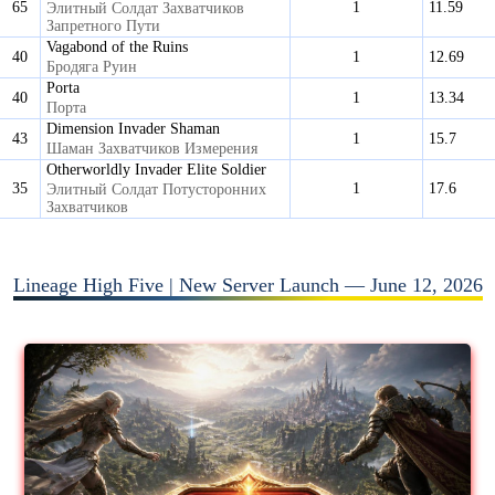
65
1
11.59
Элитный Солдат Захватчиков
Запретного Пути
Vagabond of the Ruins
40
1
12.69
Бродяга Руин
Porta
40
1
13.34
Порта
Dimension Invader Shaman
43
1
15.7
Шаман Захватчиков Измерения
Otherworldly Invader Elite Soldier
35
1
17.6
Элитный Солдат Потусторонних
Захватчиков
Lineage High Five | New Server Launch — June 12, 2026