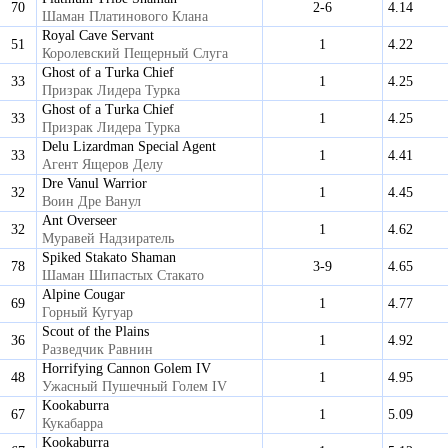
70
2-6
4.14
Шаман Платинового Клана
Royal Cave Servant
51
1
4.22
Королевский Пещерный Слуга
Ghost of a Turka Chief
33
1
4.25
Призрак Лидера Турка
Ghost of a Turka Chief
33
1
4.25
Призрак Лидера Турка
Delu Lizardman Special Agent
33
1
4.41
Агент Ящеров Делу
Dre Vanul Warrior
32
1
4.45
Воин Дре Ванул
Ant Overseer
32
1
4.62
Муравей Надзиратель
Spiked Stakato Shaman
78
3-9
4.65
Шаман Шипастых Стакато
Alpine Cougar
69
1
4.77
Горный Кугуар
Scout of the Plains
36
1
4.92
Разведчик Равнин
Horrifying Cannon Golem IV
48
1
4.95
Ужасный Пушечный Голем IV
Kookaburra
67
1
5.09
Кукабарра
Kookaburra