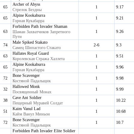
Archer of Abyss
65
1
9.17
Стрелок Бездны
Alpine Kookaburra
65
1
9.21
Горная Кукабарра
Forbidden Path Invader Shaman
63
1
9.26
Шаман Захватчиков Запретного
Пути
Male Spiked Stakato
74
2-6
9.3
Самец Шипастого Стакато
Hallates Royal Guard
63
1
9.51
Королевская Стража Халлета
Alpine Kookaburra
65
1
9.96
Горная Кукабарра
Bone Scavenger
72
1
9.98
Костяной Падальщик
Hallowed Monk
32
1
9.99
Посвященный Монах
Cave Ant Soldier
38
1
10.22
Пещерный Муравей Солдат
Kaim Vanul Lad
51
1
10.68
Кайм Ванул Миньон
Bone Scavenger
72
1
10.7
Костяной Падальщик
Forbidden Path Invader Elite Soldier