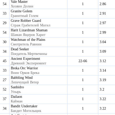
Vale Master
54
1
2.86
Хозяин Долин
Granite Golem
33
1
2.91
Гранитный Голем
Grave Robber Guard
29
1
2.97
Страж Грабителей Могил
Harit Lizardman Shaman
54
1
2.99
Шаман Ящеров Харит
Watchman of the Plains
30
1
3.04
Смотритель Равнин
Dead Seeker
34
1
3.09
Поедатель Мертвечины
Ancient Experiment
45
22-66
3.12
Древний Эксперимент
Breka Orc Warrior
33
1
3.14
Воин Орков Брека
Babbling Wind
27
1
3.19
Лепечущий Ветер
Sanhidro
52
1
3.2
Упырь
Dailaon
37
1
3.22
Кайман
Bandit Undertaker
34
1
3.22
Бандит Могильщик