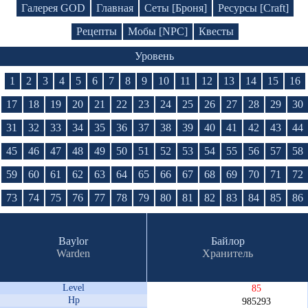
Галерея GOD
Главная
Сеты [Броня]
Ресурсы [Craft]
Рецепты
Мобы [NPC]
Квесты
Уровень
1
2
3
4
5
6
7
8
9
10
11
12
13
14
15
16
17
18
19
20
21
22
23
24
25
26
27
28
29
30
31
32
33
34
35
36
37
38
39
40
41
42
43
44
45
46
47
48
49
50
51
52
53
54
55
56
57
58
59
60
61
62
63
64
65
66
67
68
69
70
71
72
73
74
75
76
77
78
79
80
81
82
83
84
85
86
Baylor
Байлор
Warden
Хранитель
Level
85
Hp
985293