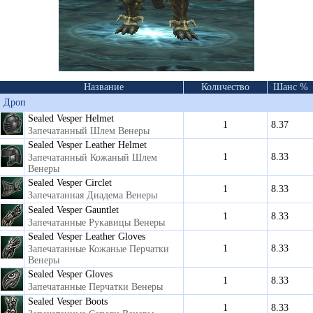
Название
Количество
Шанс %
Дроп
Sealed Vesper Helmet
1
8.37
Запечатанный Шлем Венеры
Sealed Vesper Leather Helmet
1
8.33
Запечатанный Кожаный Шлем
Венеры
Sealed Vesper Circlet
1
8.33
Запечатанная Диадема Венеры
Sealed Vesper Gauntlet
1
8.33
Запечатанные Рукавицы Венеры
Sealed Vesper Leather Gloves
1
8.33
Запечатанные Кожаные Перчатки
Венеры
Sealed Vesper Gloves
1
8.33
Запечатанные Перчатки Венеры
Sealed Vesper Boots
1
8.33