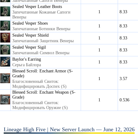
Запечатанные Сапоги Венеры
Sealed Vesper Leather Boots
1
8.33
Запечатанные Кожаные Сапоги
Венеры
Sealed Vesper Shoes
1
8.33
Запечатанные Ботинки Венеры
Sealed Vesper Shield
1
8.33
Запечатанный Защитник Венеры
Sealed Vesper Sigil
1
8.33
Запечатанный Символ Венеры
Baylor's Earring
1
8.33
Серьга Байлора
Blessed Scroll: Enchant Armor (S-
Grade)
1
3.57
Благословенный Свиток:
Модифицировать Доспех (S)
Blessed Scroll: Enchant Weapon (S-
Grade)
1
0.536
Благословенный Свиток:
Модифицировать Оружие (S)
Lineage High Five | New Server Launch — June 12, 2026