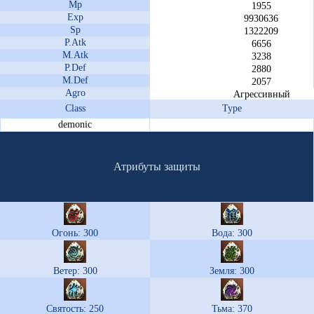
Mp
1955
Exp
9930636
Sp
1322209
P.Atk
6656
M.Atk
3238
P.Def
2880
M.Def
2057
Agro
Агрессивный
Class
Type
demonic
Атрибуты защиты
Огонь: 300
Вода: 300
Ветер: 300
Земля: 300
Святость: 250
Тьма: 370