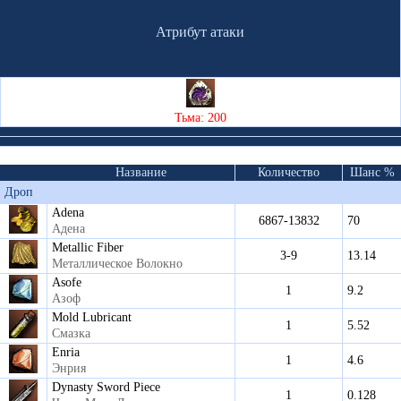
Атрибут атаки
Тьма: 200
Название
Количество
Шанс %
Дроп
Adena
6867-13832
70
Адена
Metallic Fiber
3-9
13.14
Металлическое Волокно
Asofe
1
9.2
Азоф
Mold Lubricant
1
5.52
Смазка
Enria
1
4.6
Энрия
Dynasty Sword Piece
1
0.128