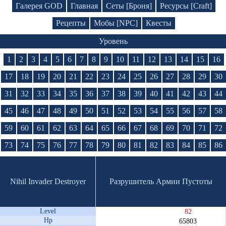
Галерея GOD
Главная
Сеты [Броня]
Ресурсы [Craft]
Рецепты
Мобы [NPC]
Квесты
Уровень
1
2
3
4
5
6
7
8
9
10
11
12
13
14
15
16
17
18
19
20
21
22
23
24
25
26
27
28
29
30
31
32
33
34
35
36
37
38
39
40
41
42
43
44
45
46
47
48
49
50
51
52
53
54
55
56
57
58
59
60
61
62
63
64
65
66
67
68
69
70
71
72
73
74
75
76
77
78
79
80
81
82
83
84
85
86
Nihil Invader Destroyer
Разрушитель Армии Пустоты
Level
82
Hp
65803