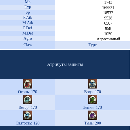
Mp
1743
Exp
165521
Sp
18532
P.Atk
9528
M.Atk
6507
P.Def
958
M.Def
1050
Agro
Агрессивный
Class
Type
Атрибуты защиты
Огонь: 170
Вода: 170
Ветер: 170
Земля: 170
Святость: 120
Тьма: 200