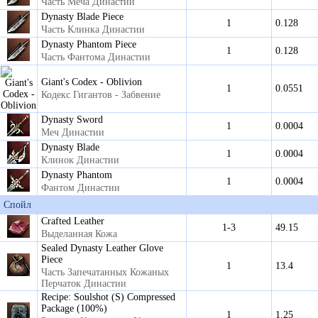
Часть Меча Династии
Dynasty Blade Piece
1
0.128
Часть Клинка Династии
Dynasty Phantom Piece
1
0.128
Часть Фантома Династии
Giant's Codex - Oblivion
1
0.0551
Кодекс Гигантов - Забвение
Dynasty Sword
1
0.0004
Меч Династии
Dynasty Blade
1
0.0004
Клинок Династии
Dynasty Phantom
1
0.0004
Фантом Династии
Спойл
Crafted Leather
1-3
49.15
Выделанная Кожа
Sealed Dynasty Leather Glove
Piece
1
13.4
Часть Запечатанных Кожаных
Перчаток Династии
Recipe: Soulshot (S) Compressed
Package (100%)
1
1.25