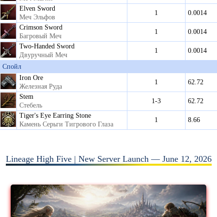
Elven Sword
1
0.0014
Меч Эльфов
Crimson Sword
1
0.0014
Багровый Меч
Two-Handed Sword
1
0.0014
Двуручный Меч
Спойл
Iron Ore
1
62.72
Железная Руда
Stem
1-3
62.72
Стебель
Tiger's Eye Earring Stone
1
8.66
Камень Серьги Тигрового Глаза
Lineage High Five | New Server Launch — June 12, 2026