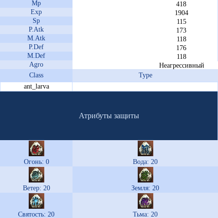
Mp
418
Exp
1904
Sp
115
P.Atk
173
M.Atk
118
P.Def
176
M.Def
118
Agro
Неагрессивный
Class
Type
ant_larva
Атрибуты защиты
Огонь: 0
Вода: 20
Ветер: 20
Земля: 20
Святость: 20
Тьма: 20