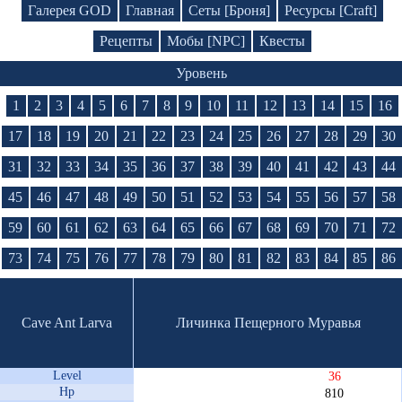
Галерея GOD
Главная
Сеты [Броня]
Ресурсы [Craft]
Рецепты
Мобы [NPC]
Квесты
Уровень
1
2
3
4
5
6
7
8
9
10
11
12
13
14
15
16
17
18
19
20
21
22
23
24
25
26
27
28
29
30
31
32
33
34
35
36
37
38
39
40
41
42
43
44
45
46
47
48
49
50
51
52
53
54
55
56
57
58
59
60
61
62
63
64
65
66
67
68
69
70
71
72
73
74
75
76
77
78
79
80
81
82
83
84
85
86
Cave Ant Larva
Личинка Пещерного Муравья
Level
36
Hp
810