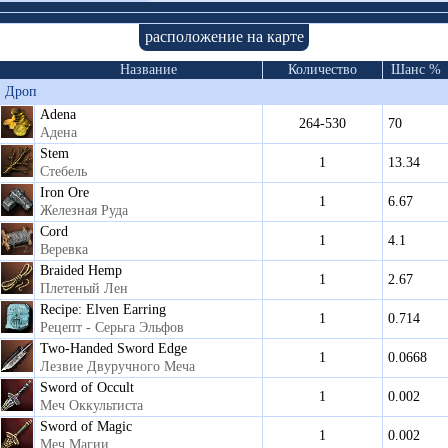
расположение на карте
Название
Количество
Шанс %
Дроп
Adena
264-530
70
Адена
Stem
1
13.34
Стебель
Iron Ore
1
6.67
Железная Руда
Cord
1
4.1
Веревка
Braided Hemp
1
2.67
Плетеный Лен
Recipe: Elven Earring
1
0.714
Рецепт - Серьга Эльфов
Two-Handed Sword Edge
1
0.0668
Лезвие Двуручного Меча
Sword of Occult
1
0.002
Меч Оккультиста
Sword of Magic
1
0.002
Меч Магии