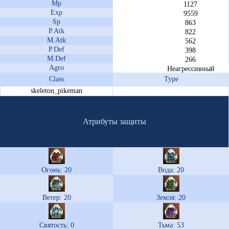
Mp
1127
Exp
9559
Sp
863
P.Atk
822
M.Atk
562
P.Def
398
M.Def
266
Agro
Неагрессивный
Class
Type
skeleton_pikeman
Атрибуты защиты
Огонь: 20
Вода: 20
Ветер: 20
Земля: 20
Святость: 0
Тьма: 53