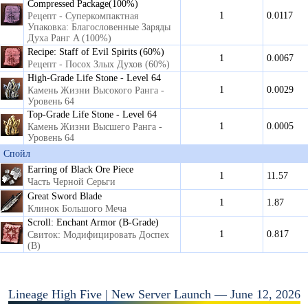
Compressed Package(100%)
1
0.0117
Рецепт - Суперкомпактная
Упаковка: Благословенные Заряды
Духа Ранг A (100%)
Recipe: Staff of Evil Spirits (60%)
1
0.0067
Рецепт - Посох Злых Духов (60%)
High-Grade Life Stone - Level 64
1
0.0029
Камень Жизни Высокого Ранга -
Уровень 64
Top-Grade Life Stone - Level 64
1
0.0005
Камень Жизни Высшего Ранга -
Уровень 64
Спойл
Earring of Black Ore Piece
1
11.57
Часть Черной Серьги
Great Sword Blade
1
1.87
Клинок Большого Меча
Scroll: Enchant Armor (B-Grade)
1
0.817
Свиток: Модифицировать Доспех
(B)
Lineage High Five | New Server Launch — June 12, 2026