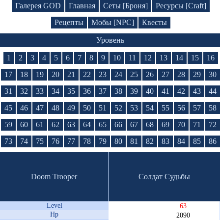
Галерея GOD
Главная
Сеты [Броня]
Ресурсы [Craft]
Рецепты
Мобы [NPC]
Квесты
Уровень
1
2
3
4
5
6
7
8
9
10
11
12
13
14
15
16
17
18
19
20
21
22
23
24
25
26
27
28
29
30
31
32
33
34
35
36
37
38
39
40
41
42
43
44
45
46
47
48
49
50
51
52
53
54
55
56
57
58
59
60
61
62
63
64
65
66
67
68
69
70
71
72
73
74
75
76
77
78
79
80
81
82
83
84
85
86
Doom Trooper
Солдат Судьбы
Level
63
Hp
2090