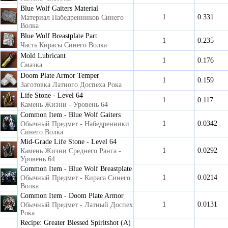
Blue Wolf Gaiters Material
1
0.331
Материал Набедренников Синего
Волка
Blue Wolf Breastplate Part
1
0.235
Часть Кирасы Синего Волка
Mold Lubricant
1
0.176
Смазка
Doom Plate Armor Temper
1
0.159
Заготовка Латного Доспеха Рока
Life Stone - Level 64
1
0.117
Камень Жизни - Уровень 64
Common Item - Blue Wolf Gaiters
1
0.0342
Обычный Предмет - Набедренники
Синего Волка
Mid-Grade Life Stone - Level 64
1
0.0292
Камень Жизни Среднего Ранга -
Уровень 64
Common Item - Blue Wolf Breastplate
1
0.0214
Обычный Предмет - Кираса Синего
Волка
Common Item - Doom Plate Armor
1
0.0131
Обычный Предмет - Латный Доспех
Рока
Recipe: Greater Blessed Spiritshot (A)