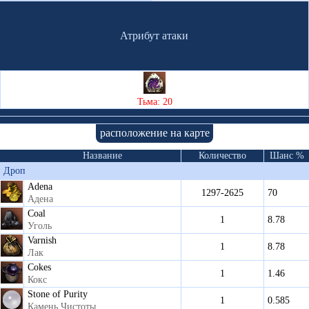
Атрибут атаки
Тьма: 20
расположение на карте
Название
Количество
Шанс %
Дроп
Adena
1297-2625
70
Адена
Coal
1
8.78
Уголь
Varnish
1
8.78
Лак
Cokes
1
1.46
Кокс
Stone of Purity
1
0.585
Камень Чистоты