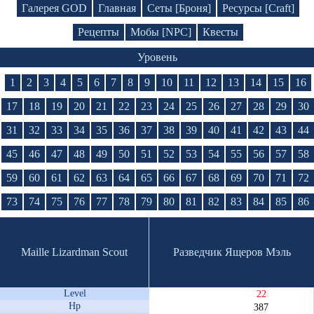
Галерея GOD
Главная
Сеты [Броня]
Ресурсы [Craft]
Рецепты
Мобы [NPC]
Квесты
Уровень
1
2
3
4
5
6
7
8
9
10
11
12
13
14
15
16
17
18
19
20
21
22
23
24
25
26
27
28
29
30
31
32
33
34
35
36
37
38
39
40
41
42
43
44
45
46
47
48
49
50
51
52
53
54
55
56
57
58
59
60
61
62
63
64
65
66
67
68
69
70
71
72
73
74
75
76
77
78
79
80
81
82
83
84
85
86
Maille Lizardman Scout
Разведчик Ящеров Мэль
Level
22
Hp
387