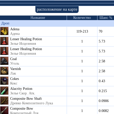
расположение на карте
Название
Количество
Шанс %
Дроп
Adena
119-213
70
Адена
Lesser Healing Potion
1
5.73
Зелье Исцеления
Lesser Healing Potion
1
5.73
Зелье Исцеления
Coal
1
2.58
Уголь
Varnish
1
2.58
Лак
Cokes
1
0.43
Кокс
Alacrity Potion
1
0.215
Зелье Скор. Атк.
Composite Bow Shaft
1
0.0906
Древко Композитного Лука
Composite Bow
1
0.0082
Композитный Лук