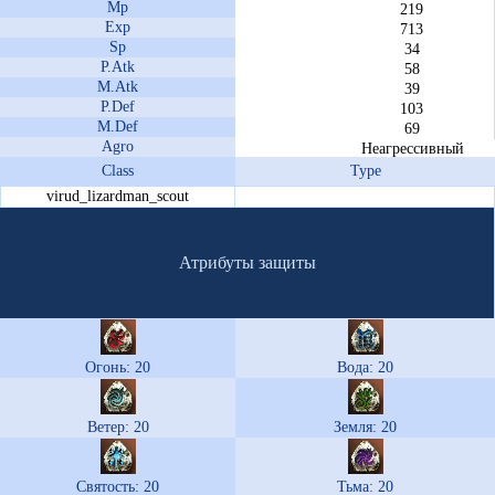
Mp
219
Exp
713
Sp
34
P.Atk
58
M.Atk
39
P.Def
103
M.Def
69
Agro
Неагрессивный
Class
Type
virud_lizardman_scout
Атрибуты защиты
Огонь: 20
Вода: 20
Ветер: 20
Земля: 20
Святость: 20
Тьма: 20