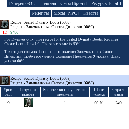
Галерея GOD
Главная
Сеты [Броня]
Ресурсы [Craft]
Рецепты
Мобы [NPC]
Квесты
Recipe: Sealed Dynasty Boots (60%)
Рецепт - Запечатанные Сапоги Династии (60%)
ID
9486
For Dwarves only. The recipe for the Sealed Dynasty Boots. Requires
Create Item - Level 9. The success rate is 60%.
Только для гномов. Рецепт изготовления Запечатанных Сапог
Династии. Требуется умение Создание Предметов 9 уровня. Шанс
успеха 60%.
Recipe: Sealed Dynasty Boots (60%)
Рецепт - Запечатанные Сапоги Династии (60%)
Уров.
Результат
Количество получаемого
Шанс
Затраты
рец.
крафта
предмета
успеха
маны
9
1
60 %
240