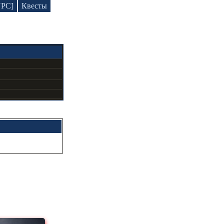
NPC]
Квесты