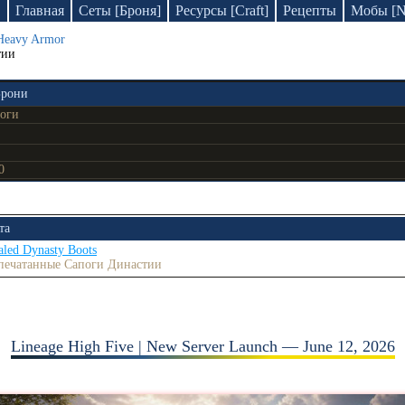
D
Главная
Сеты [Броня]
Ресурсы [Craft]
Рецепты
Мобы [
Heavy Armor
тии
Брони
оги
0
та
aled Dynasty Boots
печатанные Сапоги Династии
Lineage High Five | New Server Launch — June 12, 2026