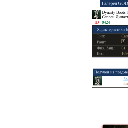
Галерея GO
Dynasty Boots
Сапоги Динас
ID
9424
Характеристики 
Тип:
Сап
Ранг:
Физ. Защ.:
61
Вес:
109
Получен из предме
Se
За