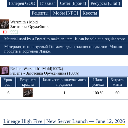
Галерея GOD
Главная
Сеты [Броня]
Ресурсы [Craft]
Рецепты
Мобы [NPC]
Квесты
Warsmith's Mold
Заготовка Оружейника
ID
5552
Material used by a Dwarf to make an item. It can be sold at a regular store.
Материал, используемый Гномами для создания предметов. Можно
продать в Торговой Лавке.
Recipe: Warsmith's Mold(100%)
Рецепт - Заготовка Оружейника (100%)
Уров.
Результат
Количество получаемого
Шанс
Затраты
рец.
крафта
предмета
успеха
маны
6
1
100 %
60
Lineage High Five | New Server Launch — June 12, 2026