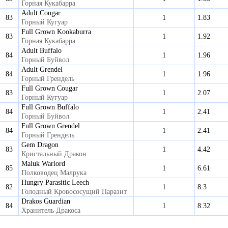
Горная Кукабарра
Adult Cougar
83
1
1.83
Горный Кугуар
Full Grown Kookaburra
83
1
1.92
Горная Кукабарра
Adult Buffalo
84
1
1.96
Горный Буйвол
Adult Grendel
84
1
1.96
Горный Грендель
Full Grown Cougar
83
1
2.07
Горный Кугуар
Full Grown Buffalo
84
1
2.41
Горный Буйвол
Full Grown Grendel
84
1
2.41
Горный Грендель
Gem Dragon
83
1
4.42
Кристальный Дракон
Maluk Warlord
85
1
6.61
Полководец Малрука
Hungry Parasitic Leech
82
1
8.3
Голодный Кровососущий Паразит
Drakos Guardian
84
1
8.32
Хранитель Дракоса