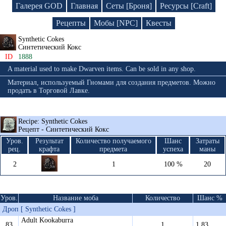
Галерея GOD
Главная
Сеты [Броня]
Ресурсы [Craft]
Рецепты
Мобы [NPC]
Квесты
Synthetic Cokes
Синтетический Кокс
ID
1888
A material used to make Dwarven items. Can be sold in any shop.
Материал, используемый Гномами для создания предметов. Можно
продать в Торговой Лавке.
Recipe: Synthetic Cokes
Рецепт - Синтетический Кокс
Уров.
Результат
Количество получаемого
Шанс
Затраты
рец.
крафта
предмета
успеха
маны
2
1
100 %
20
Уров.
Название моба
Количество
Шанс %
Дроп [ Synthetic Cokes ]
Adult Kookaburra
83
1
1.83