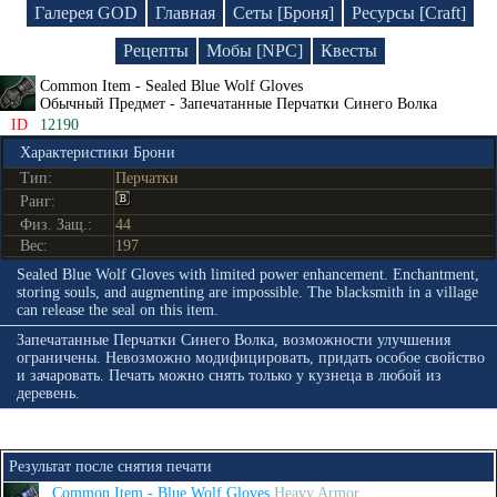
Галерея GOD
Главная
Сеты [Броня]
Ресурсы [Craft]
Рецепты
Мобы [NPC]
Квесты
Common Item - Sealed Blue Wolf Gloves
Обычный Предмет - Запечатанные Перчатки Синего Волка
ID
12190
Характеристики Брони
Тип:
Перчатки
Ранг:
Физ. Защ.:
44
Вес:
197
Sealed Blue Wolf Gloves with limited power enhancement. Enchantment,
storing souls, and augmenting are impossible. The blacksmith in a village
can release the seal on this item.
Запечатанные Перчатки Синего Волка, возможности улучшения
ограничены. Невозможно модифицировать, придать особое свойство
и зачаровать. Печать можно снять только у кузнеца в любой из
деревень.
Результат после снятия печати
Common Item - Blue Wolf Gloves
Heavy Armor