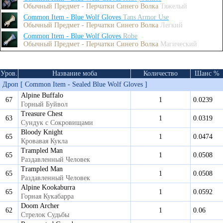
Обычный Предмет - Перчатки Синего Волка
Тяжелый
Common Item - Blue Wolf Gloves
Tans Armor Use
Обычный Предмет - Перчатки Синего Волка
Легкий
Common Item - Blue Wolf Gloves
Robe
Обычный Предмет - Перчатки Синего Волка
Магический
Уров.
Название моба
Количество
Шанс %
Дроп [ Common Item - Sealed Blue Wolf Gloves ]
Alpine Buffalo
67
1
0.0239
Горный Буйвол
Treasure Chest
63
1
0.0319
Сундук с Сокровищами
Bloody Knight
65
1
0.0474
Кровавая Кукла
Trampled Man
65
1
0.0508
Раздавленный Человек
Trampled Man
65
1
0.0508
Раздавленный Человек
Alpine Kookaburra
65
1
0.0592
Горная Кукабарра
Doom Archer
62
1
0.06
Стрелок Судьбы