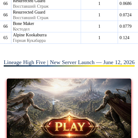
Resurrected Guard
66
1
0.0686
Восставший Страж
Resurrected Guard
66
1
0.0724
Восставший Страж
Bone Maker
66
1
0.0779
Костодел
Alpine Kookaburra
65
1
0.124
Горная Кукабарра
Lineage High Five | New Server Launch — June 12, 2026